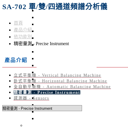
ROTA-50K 臥式動平衡機
SA-702 單/雙/四通道頻譜分析儀
QB-601 砂輪動平衡儀
STB-10K 靜平衡機
首頁
AB-01 Auto Balancer 砂輪自動平衡系統
產品介紹
QBM-301-HMI 線上砂輪平衡儀
依功能別
A2RO-02K1A 非接觸式徑軸擺幅測量機
精密量測 - Precise Instrument
ARO-02 非接觸式偏擺測試機
BT-3600-K2 主動式風扇平衡機
BT-3600-Kseries 立式硬支撐平衡機
產品介紹
ROTA–5T 重型5噸轉子平衡機
ROTA-H10 通用型臥式平衡機
立式平衡機 - Vertical Balancing Machine
ROTA-5K 高精密型臥式平衡機
卧式平衡機 - Horizontal Balancing Machine
ABM-410 Auto Correction Balancing Machine
全自動平衡機 - Automatic Balancing Machine
BT-4500 散熱風扇去質量平衡機
精密量測 - Precise Instrument
BT-4600 雙工位電樞去質量平衡機
感測器 - Sensors
UAQ-01 / UAQ-02 / UAQ-21 / UAQ-22
BT-4300 自動雙面去質量平衡機
QB-502 線上動平衡儀 - 手持式動平衡儀
依產業別