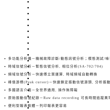
BT-3600-K20 風扇平衡機, 金屬風扇平衡機
BT-3600-K1 風扇平衡機, 夾爪平衡機, 精密
BT-3600-K2 主動式風扇平衡機
ROTA-H10 通用型臥式平衡機
ROTA-5K 高精密型臥式平衡機
ROTA-50K 臥式動平衡機
BT-3700-H20 雙/三面卧式成品平衡機
ROTA–5T 重型5噸轉子平衡機
BT-3510 雙/三面卧式微量平衡機
ROTA-1K 臥式平衡機
多功能分析儀－機械故障診斷/動態訊號分析；模態測試/噪
ROTA-01 單/雙/三面臥式微量平衡機
BT-2113RO 三軸主軸監測器
時域信號分析－暫態信號分析, 相位分析(SA-702/704)
BT-2021UE : 無線藍芽 + 三軸感測器
頻域信號分析－快速傅立葉運算, 時域頻域自動轉換​
BT-2003EXT 三軸向振動紀錄器
峰值游標(Peak cursor)－快速鎖定振動信號源頭, 分析振
BT-3104 風扇成品振動儀
WFR204 振動轉換模組--SDCARD紀錄型
多國語言介面－全世界通用, 操作無障礙
VM369 智慧型振動計
原始振動信號紀錄－Raw data recording 可長時間追蹤
QBalancer 動平衡儀標準轉子
便利型報表軟體－列印報表更容易​
A2RO-02K1A 非接觸式徑軸擺幅測量機