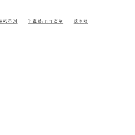
精密量測
半導體/TFT產業
感測器