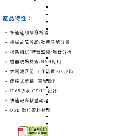
回上一頁
BT-2080 : SECS-II 振動監測
產品特性：
BT-2021UE : 無線藍芽 + 三軸感測器
BT-2003EXT 三軸主軸監測器
多通道頻譜分析儀
依功能別
機械故障診斷/動態訊號分析
回上一頁
立式平衡機 - Vertical Balancing Machine
模態測試/噪音監測/噪音分析
回上一頁
機器現場檢查/NVH應用
BT-3600-K2 主動式風扇平衡機
大電池容量,工作時數>10小時
BT-3600-Kseries 立式硬支撐平衡機
BT-3600-KS1 高精度平衡機, 微小風扇
觸控式螢幕, 直覺操作
STB-10K 靜平衡機
IP65防水,CE/UL設計
BT-3600-D1 經濟型風扇平衡機
快速報表軟體輸出
TB-201 桌上型刀具動平衡機, 刀把動平
AR180 微量平衡機, 低不平衡量平衡機
USB 數位資料輸出
BT-3600-K20 風扇平衡機, 金屬風扇
BT-3600-K1 風扇平衡機, 夾爪平衡機,
卧式平衡機 - Horizontal Balancing Machine