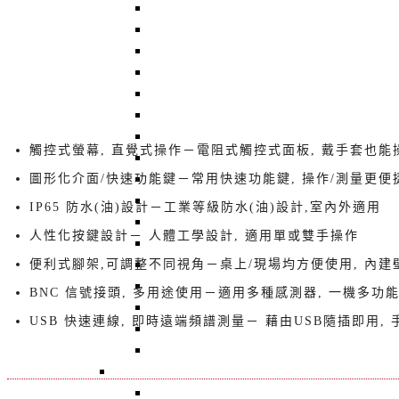
A2RO-02K1A 非接觸式徑軸擺幅測量機
ARO-02 非接觸式偏擺測試機
QB-601 砂輪動平衡儀
AB-01 Auto Balancer 砂輪自動平衡系統
QBM-301-HMI 線上砂輪平衡儀
UAQ-01 / UAQ-02 / UAQ-21 / UA
DAQ204 智慧機械-信號模組
觸控式螢幕, 直覺式操作－電阻式觸控式面板, 戴手套也能
QB-502 單面/雙面/三面動平衡儀
VM369 智慧型振動計
​圖形化介面/快速功能鍵－常用快速功能鍵, 操作/測量更便
QBalancer 動平衡儀標準轉子
IP65 防水(油)設計​－工業等級防水(油)設計,室內外適用​
SA-702 單/雙/四通道頻譜分析儀
人性化按鍵設計－ 人體工學設計, 適用單或雙手操作​
BT-2051 溫度轉換器
BT-2113RO 三軸主軸監測器
便利式腳架,可調整不同視角－桌上/現場均方便使用, 內建
BT-2021UE : 無線藍芽 + 三軸感測器
BNC 信號接頭, 多用途使用－適用多種感測器, 一機多功能
BT-2003EXT 三軸向振動紀錄器
USB 快速連線, 即時遠端頻譜測量－ 藉由USB隨插即用,
BT-3104 風扇成品振動儀
WFR204 振動轉換模組--SDCARD紀錄
感測器 - Sensors
回上一頁