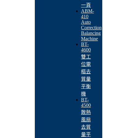
一頁
ABM-
410
Auto
Correction
Balancing
Machine
BT-
4600
雙工
位電
樞去
質量
平衡
機
BT-
4500
散熱
風扇
去質
量平