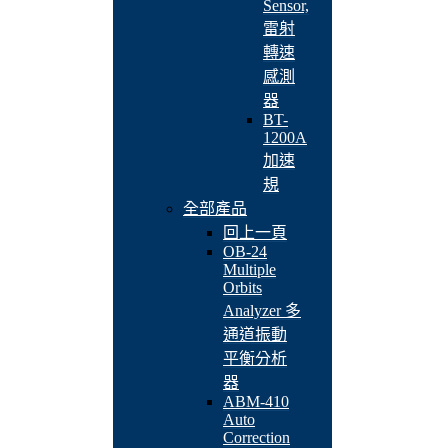
Sensor,
雷射
轉速
感測
器
BT-
1200A
加速
規
全部產品
回上一頁
OB-24
Multiple
Orbits
Analyzer 多
通道振動
平衡分析
器
ABM-410
Auto
Correction