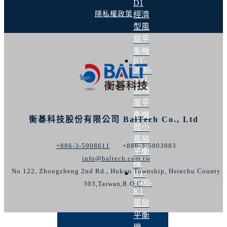
D1
隱私權政策
經濟
型風
扇平
衡機
BT-
3600-
KS1
高精
度平
衡機,
衡碁科技股份有限公司 BalTech Co., Ltd
微小
風扇
+886-3-5908611
+886-3-5903983
平衡
info@baltech.com.tw
機
No.122, Zhongzheng 2nd Rd., Hukou Township, Hsinchu County
BT-
3600-
303,Taiwan,R.O.C.
K1
風扇
平衡