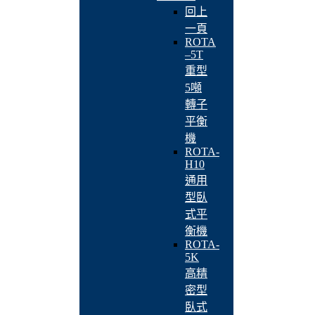
回上
一頁
ROTA
–5T
重型
5噸
轉子
平衡
機
ROTA-
H10
通用
型臥
式平
衡機
ROTA-
5K
高精
密型
臥式