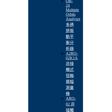
OB-
24
Multiple
Orbits
Analyzer
多通
道振
動平
衡分
析器
A2RO-
02K1A
非接
觸式
徑軸
擺幅
測量
機
ARO-
02 非
接觸