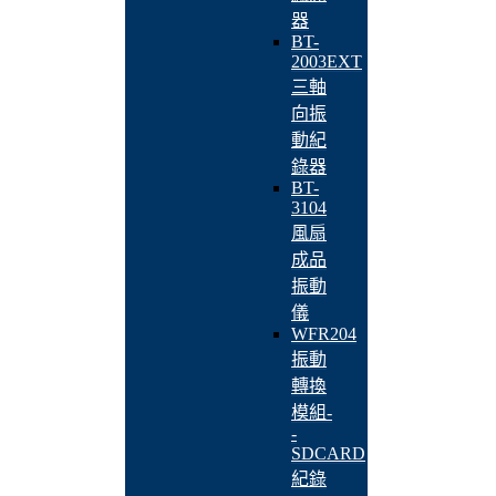
器
BT-
2003EXT
三軸
向振
動紀
錄器
BT-
3104
風扇
成品
振動
儀
WFR204
振動
轉換
模組-
-
SDCARD
紀錄