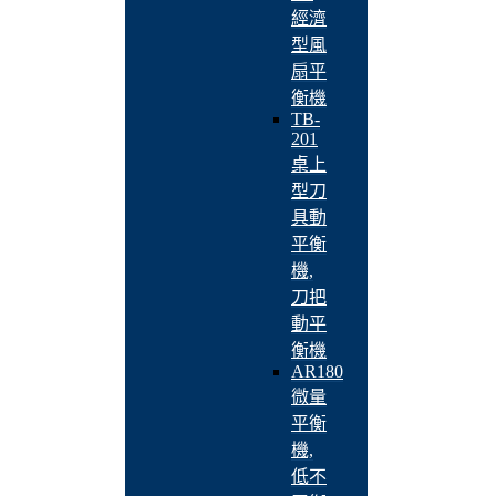
經濟
型風
扇平
衡機
TB-
201
桌上
型刀
具動
平衡
機,
刀把
動平
衡機
AR180
微量
平衡
機,
低不