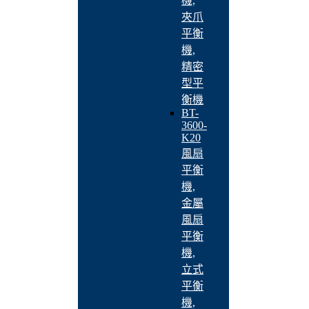
機,
夾爪
平衡
機,
精密
型平
衡機
BT-
3600-
K20
風扇
平衡
機,
金屬
風扇
平衡
機,
立式
平衡
機,