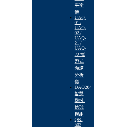
平衡
儀
UAQ-
01 /
UAQ-
02 /
UAQ-
21 /
UAQ-
22 攜
帶式
頻譜
分析
儀
DAQ204
智慧
機械-
信號
模組
QB-
502