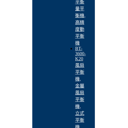
平衡
量平
衡機,
高精
度動
平衡
機
BT-
3600-
K20
風扇
平衡
機,
金屬
風扇
平衡
機,
立式
平衡
機,