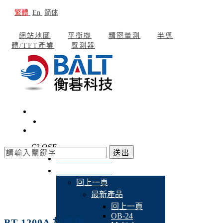
繁體
En
简体
網站地圖
平衡機
精密量測
半導
體/TFT產業
感測器
CLOSE
送出
公司簡介
產品介紹
回上一頁
最新產品
回上一頁
OB-24
BT-1200A 加速規