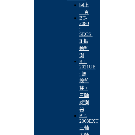
回上
一頁
BT-
2080
:
SECS-
II 振
動監
測
BT-
2021UE
: 無
線藍
芽 +
三軸
感測
器
BT-
2003EXT
三軸