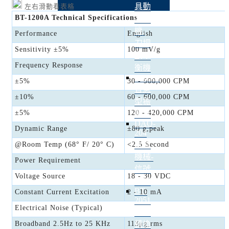
具動
左右滑動看表格
BT-1200A Technical Specifications
平衡
機,
Performance
English
刀把
Sensitivity ±5%
100 mV/g
動平
Frequency Response
衡機
VM369
±5%
30 - 900,000 CPM
智慧
±10%
60 - 600,000 CPM
型振
±5%
120 - 420,000 CPM
動計
DAQ-
Dynamic Range
±80 g,peak
204
智慧
@Room Temp (68° F/ 20° C)
<2.5 Second
機械-
Power Requirement
信號
Voltage Source
18 - 30 VDC
模組
BT-
Constant Current Excitation
2 - 10 mA
2051
Electrical Noise (Typical)
溫度
Broadband 2.5Hz to 25 KHz
113μg,rms
轉換