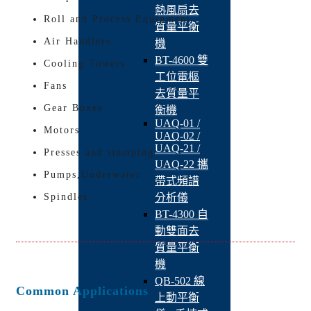
熱風扇去
Roll and Process Equipment
質量平衡
Air Handlers
機
BT-4600 雙
Cooling Towers
工位電樞
Fans
去質量平
Gear Boxes
衡機
UAQ-01 /
Motors
UAQ-02 /
UAQ-21 /
Presses and stamping
UAQ-22 攜
Pumps,Underwater
帶式頻譜
Spindles
分析儀
BT-4300 自
動雙面去
質量平衡
機
QB-502 線
Common Applications
上動平衡