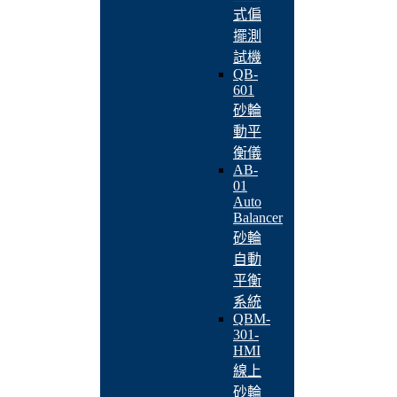
式偏
擺測
試機
QB-
601
砂輪
動平
衡儀
AB-
01
Auto
Balancer
砂輪
自動
平衡
系統
QBM-
301-
HMI
線上
砂輪