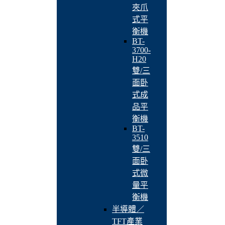
夾爪
式平
衡機
BT-
3700-
H20
雙/三
面卧
式成
品平
衡機
BT-
3510
雙/三
面卧
式微
量平
衡機
半導體／
TFT產業