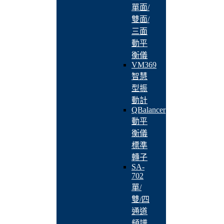
單面/
雙面/
三面
動平
衡儀
VM369
智慧
型振
動計
QBalancer
動平
衡儀
標準
轉子
SA-
702
單/
雙/四
通道
頻譜