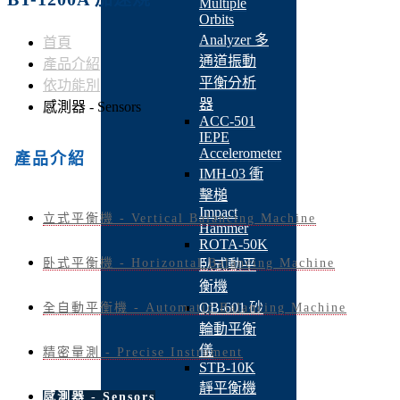
Multiple
Orbits
Analyzer 多
首頁
通道振動
產品介紹
平衡分析
依功能別
器
感測器 - Sensors
ACC-501
IEPE
Accelerometer
產品介紹
IMH-03 衝
擊槌
Impact
立式平衡機 - Vertical Balancing Machine
Hammer
ROTA-50K
卧式平衡機 - Horizontal Balancing Machine
臥式動平
衡機
QB-601 砂
全自動平衡機 - Automatic Balancing Machine
輪動平衡
儀
精密量測 - Precise Instrument
STB-10K
靜平衡機
感測器 - Sensors