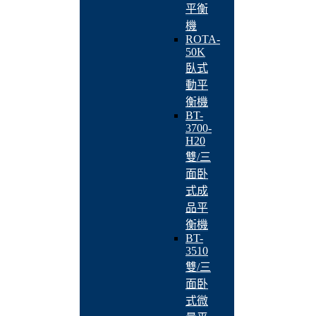
平衡
機
ROTA-
50K
臥式
動平
衡機
BT-
3700-
H20
雙/三
面卧
式成
品平
衡機
BT-
3510
雙/三
面卧
式微