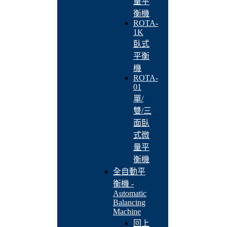
量平
衡機
ROTA-
1K
臥式
平衡
機
ROTA-
01
單/
雙/三
面臥
式微
量平
衡機
全自動平
衡機 -
Automatic
Balancing
Machine
回上