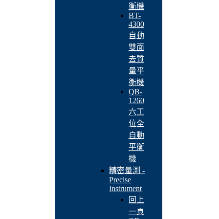
衡機
BT-
4300
自動
雙面
去質
量平
衡機
QB-
1260
六工
位全
自動
平衡
機
精密量測 -
Precise
Instrument
回上
一頁