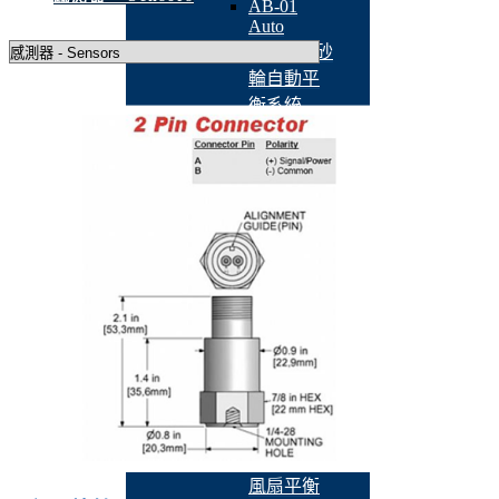
AB-01
Auto
Balancer 砂
輪自動平
衡系統
QBM-301-
HMI 線上
砂輪平衡
儀
A2RO-
02K1A 非
接觸式徑
軸擺幅測
量機
ARO-02 非
接觸式偏
擺測試機
BT-3600-
K2 主動式
風扇平衡