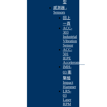
型
感測器 -
Sensors
回上
一頁
ACC-
303
Industrial
Vibration
Sensor
ACC-
501
IEPE
Accelerometer
IMH-
03 衝
擊槌
Impact
Hammer
LRS-
03
Laser
RPM