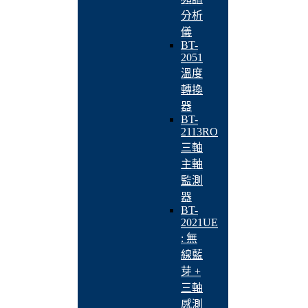
分析
儀
BT-
2051
溫度
轉換
器
BT-
2113RO
三軸
主軸
監測
器
BT-
2021UE
: 無
線藍
芽 +
三軸
感測