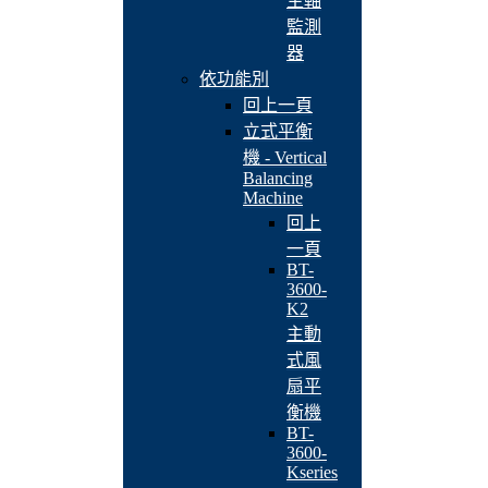
主軸
監測
器
依功能別
回上一頁
立式平衡
機 - Vertical
Balancing
Machine
回上
一頁
BT-
3600-
K2
主動
式風
扇平
衡機
BT-
3600-
Kseries