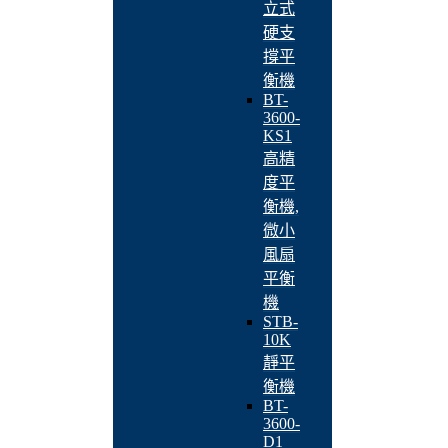
立式
硬支
撐平
衡機
BT-
3600-
KS1
高精
度平
衡機,
微小
風扇
平衡
機
STB-
10K
靜平
衡機
BT-
3600-
D1