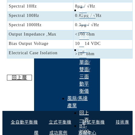
器
Spectral 10Hz
8μg / √Hz
BT-
2113RO
Spectral 100Hz
0.82μg / √Hz
三軸
Spectral 1000Hz
0.3μg / √Hz
主軸
Output Impedance ,Max
<100 ohm
監測
Bias Output Voltage
10 - 14 VDC
器
QB-
Electrical Case Isolation
8
>10
ohm
502
單面/
雙面/
三面
回上層
動平
衡儀
風扇/馬達
產業
回上
一頁
全自動平衡機
立式平衡機
卧式平衡機
技術專
BT-
3600-
欄
成功案例
客服中心