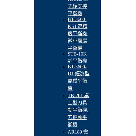
式硬支撐
平衡機
BT-3600-
KS1 高精
度平衡機,
微小風扇
平衡機
STB-10K
靜平衡機
BT-3600-
D1 經濟型
風扇平衡
機
TB-201 桌
上型刀具
動平衡機,
刀把動平
衡機
AR180 微