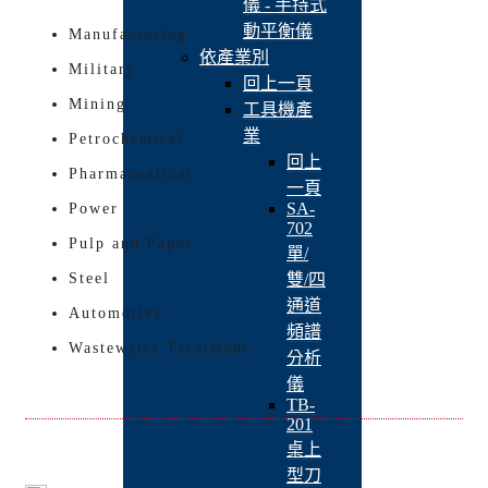
儀 - 手持式
動平衡儀
Manufacturing
依產業別
Military
回上一頁
Mining
工具機產
業
Petrochemical
回上
Pharmaceutical
一頁
SA-
Power
702
Pulp and Paper
單/
Steel
雙/四
通道
Automotive
頻譜
Wastewater Treatment
分析
儀
TB-
201
桌上
型刀