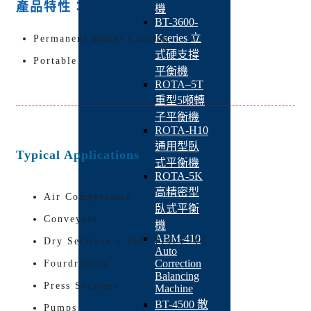
產品特性：
機
BT-3600-
Kseries 立
Permanent Mount Cooling
式硬支撐
Portable
平衡機
ROTA–5T
重型5噸轉
子平衡機
ROTA-H10
通用型臥
Typical Applications
式平衡機
ROTA-5K
高精密型
Air Compressors
臥式平衡
Conveyors
機
ABM-410
Dry Sections < 250° F(121° C)
Auto
Correction
Fourdriniers
Balancing
Press Sections
Machine
BT-4500 散
Pumps