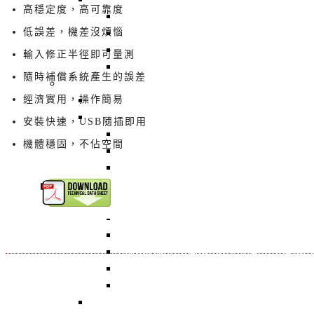
高穩定度，高可靠度
回上一頁
低誤差，機差沒煩惱
BT-2080 : SECS-II 振動監測
BT-2021UE : 無線藍芽 + 三軸感測器
輸入修正半徑即可量測
BT-2003EXT 三軸主軸監測器
隨時補償系統產生的誤差
依功能別
經濟實用，操作簡易
回上一頁
立式平衡機 - Vertical Balancing Machine
安裝快速，USB隨插即用
回上一頁
機體穩固，不佔空間
BT-3600-K2 主動式風扇平衡機
BT-3600-Kseries 立式硬支撐平衡機
BT-3600-KS1 高精度平衡機, 微小風扇
STB-10K 靜平衡機
BT-3600-D1 經濟型風扇平衡機
TB-201 桌上型刀具動平衡機, 刀把動平
AR180 微量平衡機, 低不平衡量平衡機
BT-3600-K20 風扇平衡機, 金屬風扇
BT-3600-K1 風扇平衡機, 夾爪平衡機,
卧式平衡機 - Horizontal Balancing Machine