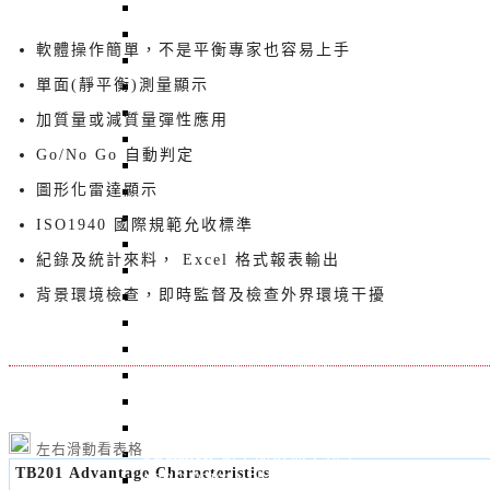
BT-3600-K20 風扇平衡機, 金屬風扇平衡機
BT-3600-K1 風扇平衡機, 夾爪平衡機, 精密
軟體操作簡單，不是平衡專家也容易上手
BT-3600-K2 主動式風扇平衡機
ROTA-H10 通用型臥式平衡機
單面(靜平衡)測量顯示
ROTA-5K 高精密型臥式平衡機
加質量或減質量彈性應用
ROTA-50K 臥式動平衡機
Go/No Go 自動判定
BT-3700-H20 雙/三面卧式成品平衡機
ROTA–5T 重型5噸轉子平衡機
圖形化雷達顯示
BT-3510 雙/三面卧式微量平衡機
ISO1940 國際規範允收標準
ROTA-1K 臥式平衡機
紀錄及統計來料， Excel 格式報表輸出
ROTA-01 單/雙/三面臥式微量平衡機
BT-2113RO 三軸主軸監測器
背景環境檢查，即時監督及檢查外界環境干擾
BT-2021UE : 無線藍芽 + 三軸感測器
BT-2003EXT 三軸向振動紀錄器
BT-3104 風扇成品振動儀
WFR204 振動轉換模組--SDCARD紀錄型
VM369 智慧型振動計
左右滑動看表格
QBalancer 動平衡儀標準轉子
TB201 Advantage Characteristics
A2RO-02K1A 非接觸式徑軸擺幅測量機