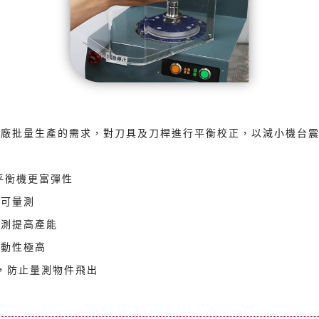
Q-22 攜帶式頻譜分析儀
)－依工廠批量生產的需求，對刀具及刀桿進行平衡校正，以減小機台
平衡機更富彈性
既可量測
檢測提高產能
機動性極高
路，防止量測物件飛出
型