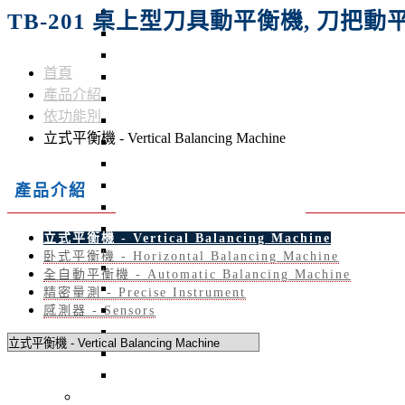
ROTA-50K 臥式動平衡機
TB-201 桌上型刀具動平衡機, 刀把動
QB-601 砂輪動平衡儀
STB-10K 靜平衡機
首頁
AB-01 Auto Balancer 砂輪自動平衡系統
產品介紹
QBM-301-HMI 線上砂輪平衡儀
依功能別
A2RO-02K1A 非接觸式徑軸擺幅測量機
立式平衡機 - Vertical Balancing Machine
ARO-02 非接觸式偏擺測試機
BT-3600-K2 主動式風扇平衡機
BT-3600-Kseries 立式硬支撐平衡機
產品介紹
ROTA–5T 重型5噸轉子平衡機
ROTA-H10 通用型臥式平衡機
立式平衡機 - Vertical Balancing Machine
ROTA-5K 高精密型臥式平衡機
卧式平衡機 - Horizontal Balancing Machine
ABM-410 Auto Correction Balancing Machine
全自動平衡機 - Automatic Balancing Machine
BT-4500 散熱風扇去質量平衡機
精密量測 - Precise Instrument
BT-4600 雙工位電樞去質量平衡機
感測器 - Sensors
UAQ-01 / UAQ-02 / UAQ-21 / UAQ-22
BT-4300 自動雙面去質量平衡機
QB-502 線上動平衡儀 - 手持式動平衡儀
依產業別