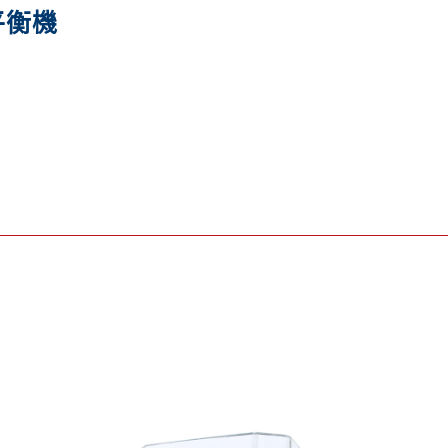
平衡機
 攜帶式頻譜分析儀