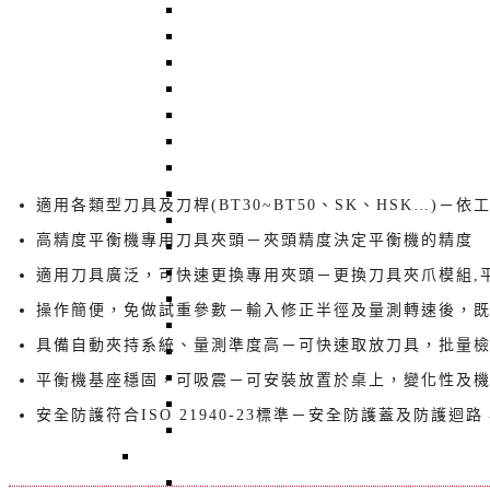
A2RO-02K1A 非接觸式徑軸擺幅測量機
ARO-02 非接觸式偏擺測試機
QB-601 砂輪動平衡儀
AB-01 Auto Balancer 砂輪自動平衡系統
QBM-301-HMI 線上砂輪平衡儀
UAQ-01 / UAQ-02 / UAQ-21 / UA
DAQ204 智慧機械-信號模組
QB-502 單面/雙面/三面動平衡儀
適用各類型刀具及刀桿(BT30~BT50、SK、HSK…
VM369 智慧型振動計
高精度平衡機專用刀具夾頭－夾頭精度決定平衡機的精度
QBalancer 動平衡儀標準轉子
SA-702 單/雙/四通道頻譜分析儀
適用刀具廣泛，可快速更換專用夾頭－更換刀具夾爪模組,
BT-2051 溫度轉換器
操作簡便，免做試重參數－輸入修正半徑及量測轉速後，
BT-2113RO 三軸主軸監測器
具備自動夾持系統、量測準度高－可快速取放刀具，批量
BT-2021UE : 無線藍芽 + 三軸感測器
BT-2003EXT 三軸向振動紀錄器
平衡機基座穩固，可吸震－可安裝放置於桌上，變化性及
BT-3104 風扇成品振動儀
安全防護符合ISO 21940-23標準－安全防護蓋及防護迴
WFR204 振動轉換模組--SDCARD紀錄
感測器 - Sensors
回上一頁