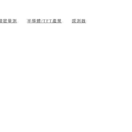
精密量測
半導體/TFT產業
感測器