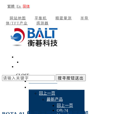
繁體
En
简体
网站地图
平衡机
精密量测
半导
体/TFT产业
感测器
CLOSE
搜寻按钮送出
公司简介
产品介绍
回上一页
最新产品
回上一页
OB-24
ROTA-01 单/双/三面卧式微量平衡机