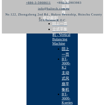
主轴
+886-3-5908611
+886-3-5903983
监测
info@baltech.com.tw
器
No.122, Zhongzheng 2nd Rd., Hukou Township, Hsinchu County
依功能别
303,Taiwan,R.O.C.
回上一页
立式平衡
机 - Vertical
Balancing
Machine
回上
一页
BT-
3600-
K2
主动
式风
扇平
衡机
BT-
3600-
Kseries