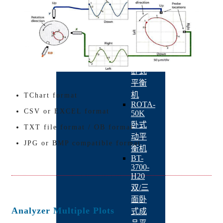
式平
衡机
ROTA-
5K
高精
密型
卧式
平衡
机
TChart format
ROTA-
CSV or EXCEL format
50K
卧式
TXT file format / OB format​
动平
JPG or BMP compatible format ​
衡机
BT-
3700-
H20
双/三
面卧
Analyzer Multiple Plots
式成