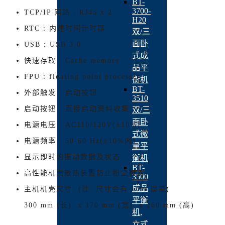
BT-
3700-
TCP/IP 网路 : RJ45 x 2
H20
RTC : 内建时间计时器
双/三
面卧
USB : USB 3.0​
式成
快速存取 : Cache memory
品平
FPU : floating point processer
衡机
BT-
外部触发 : 启动按钮
3510
启动按钮 : 直接启动资料收集
双/三
面卧
电源电压 : AC110/120V(±10%)
式微
电源频率 : 50-60 Hz(±10%内)
量平
显示即时的振动数据及状态
衡机
BT-
高性能机壳散热装置防止粉尘吸入
3500
成品
主机机壳尺寸: (
注: 尺寸会有 10% 误差
)
平衡
300 mm (长) x 170 mm (宽) x 260 mm (高)
机,
立式