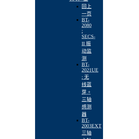
回上
一页
BT-
2080
:
SECS-
II 振
动监
测
BT-
2021UE
: 无
线蓝
芽 +
三轴
感测
器
BT-
2003EXT
三轴