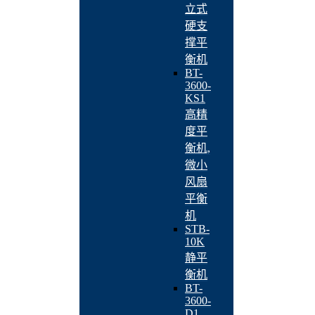
立式
硬支
撑平
衡机
BT-
3600-
KS1
高精
度平
衡机,
微小
风扇
平衡
机
STB-
10K
静平
衡机
BT-
3600-
D1