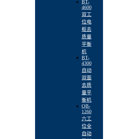
BT-
4600
双工
位电
枢去
质量
平衡
机
BT-
4300
自动
双面
去质
量平
衡机
QB-
1260
六工
位全
自动