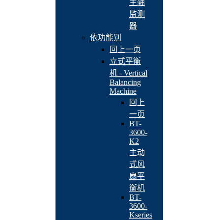
主轴
监测
器
依功能别
回上一页
立式平衡
机 - Vertical
Balancing
Machine
回上
一页
BT-
3600-
K2
主动
式风
扇平
衡机
BT-
3600-
Kseries