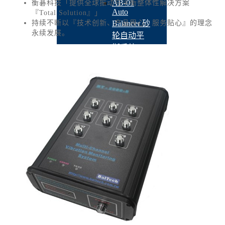
AB-01
衡碁科技「提供全球振动与平衡整体性解决方案
Auto
『Total Solution』」
持续不断以『技术创新、产品用心、服务贴心』的理念
Balancer 砂
永续发展。
轮自动平
衡系统
QBM-301-
HMI 线上
砂轮平衡
仪
ARO-02 非
接触式偏
摆测试机
A2RO-
02K1A 非
接触式径
轴摆幅测
量机
BT-3600-
K2 主动式
风扇平衡