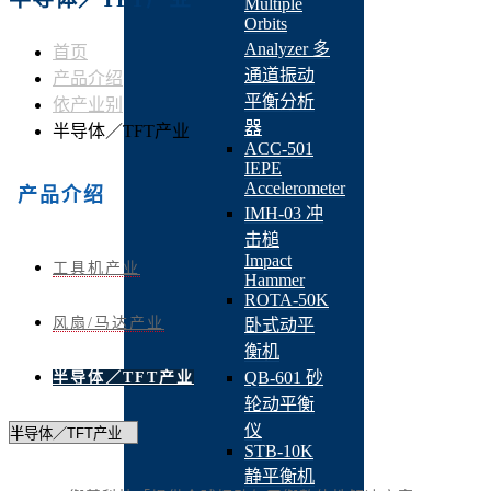
Multiple
Orbits
Analyzer 多
首页
通道振动
产品介绍
平衡分析
依产业别
器
半导体／TFT产业
ACC-501
IEPE
Accelerometer
产品介绍
IMH-03 冲
击槌
Impact
工具机产业
Hammer
ROTA-50K
风扇/马达产业
卧式动平
衡机
QB-601 砂
半导体／TFT产业
轮动平衡
仪
STB-10K
静平衡机