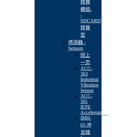
转换
模组-
-
SDCARD
转换
型
感测器 -
Sensors
回上
一页
ACC-
303
Industrial
Vibration
Sensor
ACC-
501
IEPE
Accelerometer
IMH-
03 冲
击槌