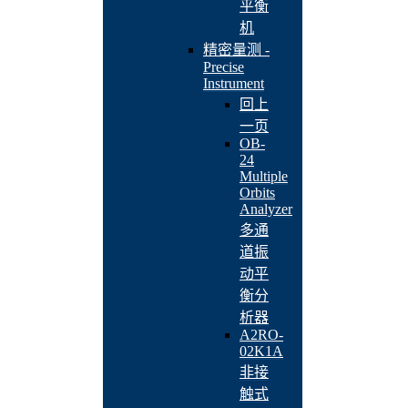
平衡
机
精密量测 -
Precise
Instrument
回上
一页
OB-
24
Multiple
Orbits
Analyzer
多通
道振
动平
衡分
析器
A2RO-
02K1A
非接
触式